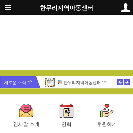
콘
한무리지역아동센터
텐
츠
로
건
너
뛰
기
무리 가족과 함께 하는 송년잔치
새로운 소식
한무리지역아동센터 ‘도서관 개관식’ 안내
인사말 소개
연혁
후원하기