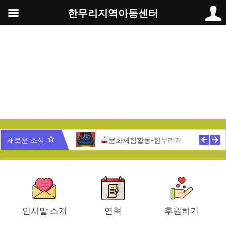
콘
한무리지역아동센터
텐
츠
로
건
너
뛰
기
새로운 소식
문화체험활동-한무리지역아동센터
과학동아리 체험학습-한무리지역아
인사말 소개
연혁
후원하기