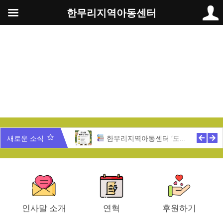
콘
한무리지역아동센터
텐
츠
로
건
너
뛰
기
무리 가족과 함께 하는 송년잔치
새로운 소식
한무리지역아동센터 ‘도서관 개관식’ 안내
인사말 소개
연혁
후원하기