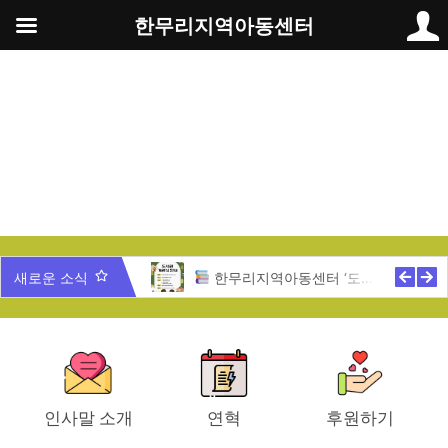
콘
한무리지역아동센터
텐
츠
로
건
너
뛰
기
무리 가족과 함께 하는 송년잔치
새로운 소식
한무리지역아동센터 ‘도서관 개관식’ 안내
인사말 소개
연혁
후원하기