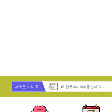
025년 한무리 가족과 함께 하는 송년잔치
새로운 소식
한무리지역아동센터 ‘도서관 개관식’ 안내