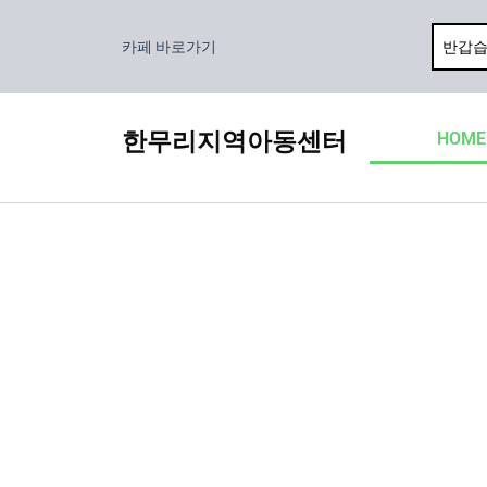
콘
텐
카페 바로가기
츠
로
건
한무리지역아동센터
HOME
너
뛰
기