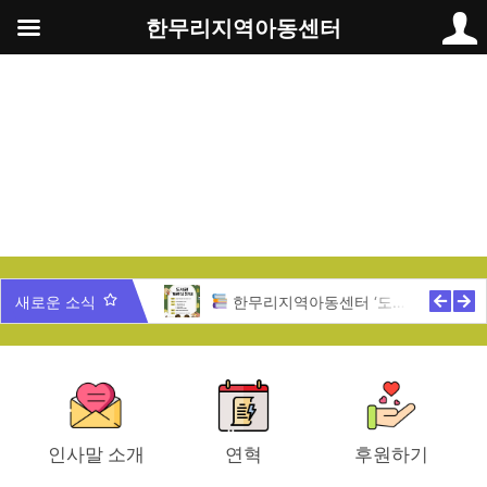
콘
한무리지역아동센터
텐
츠
로
건
너
뛰
기
무리 가족과 함께 하는 송년잔치
새로운 소식
한무리지역아동센터 ‘도서관 개관식’ 안내
인사말 소개
연혁
후원하기