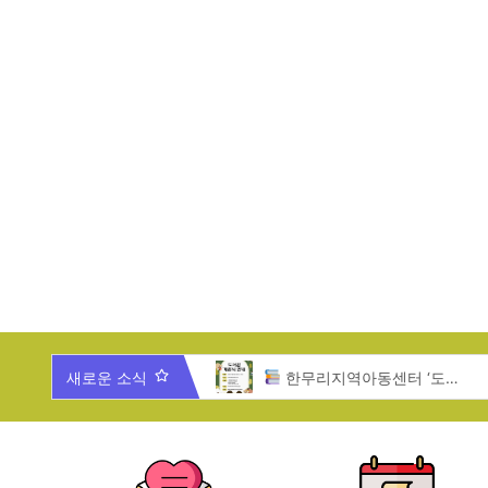
025년 한무리 가족과 함께 하는 송년잔치
새로운 소식
한무리지역아동센터 ‘도서관 개관식’ 안내