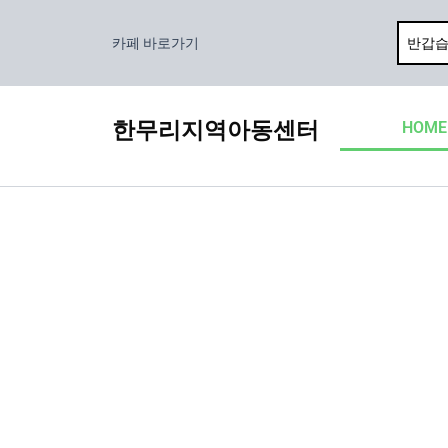
콘
텐
카페 바로가기
츠
로
건
한무리지역아동센터
HOME
너
뛰
기