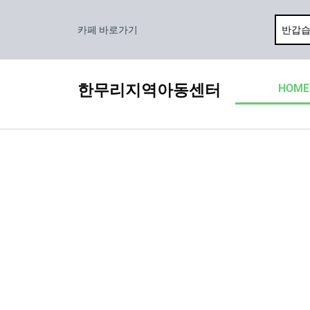
콘
텐
카페 바로가기
츠
로
건
한무리지역아동센터
HOME
너
뛰
기