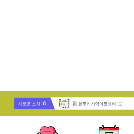
025년 한무리 가족과 함께 하는 송년잔치
새로운 소식
한무리지역아동센터 ‘도서관 개관식’ 안내