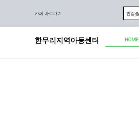
콘
텐
카페 바로가기
츠
로
건
한무리지역아동센터
HOME
너
뛰
기