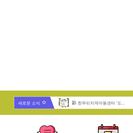
025년 한무리 가족과 함께 하는 송년잔치
새로운 소식
한무리지역아동센터 ‘도서관 개관식’ 안내