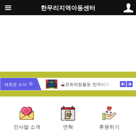
콘
한무리지역아동센터
텐
츠
로
건
너
뛰
기
과 함께하는 서울랜드 문화활동
새로운 소식
문화체험활동-한무리지역아동센터
인사말 소개
연혁
후원하기