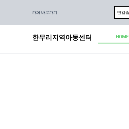
콘
텐
카페 바로가기
츠
로
건
한무리지역아동센터
HOME
너
뛰
기