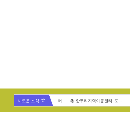
새로운 소식
🎄 2025년 한무리 가족과 함께 하는 송년잔치 🎄
📚 한무리지역아동센터 ‘도서관 개관식’ 안내