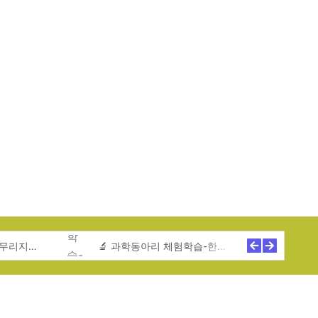
🎪문화체험활동-한무리지역아동센터
🔬 과학동아리 체험학습-한무리지역아동센터