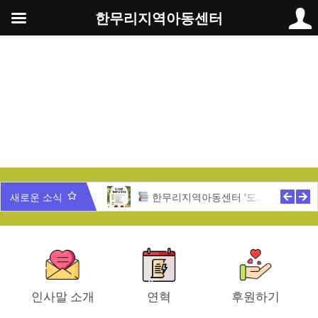
콘
한무리지역아동센터
텐
츠
로
건
너
뛰
기
무리 가족과 함께 하는 송년잔치
새로운 소식
한무리지역아동센터 ‘도서관 개관식’ 안내
인사말 소개
연혁
후원하기