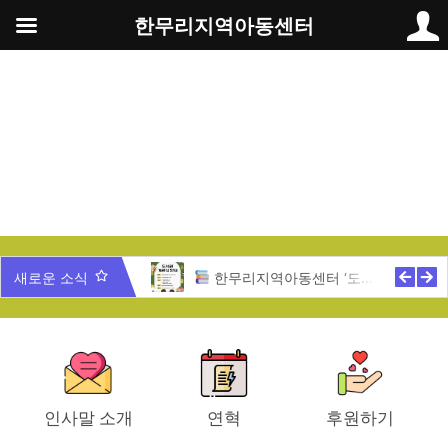
콘
한무리지역아동센터
텐
츠
로
건
너
뛰
기
무리 가족과 함께 하는 송년잔치
새로운 소식
한무리지역아동센터 ‘도서관 개관식’ 안내
인사말 소개
연혁
후원하기