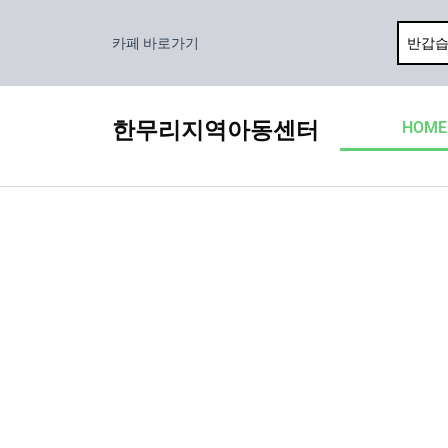
콘
텐
카페 바로가기
츠
로
건
한무리지역아동센터
HOME
너
뛰
기