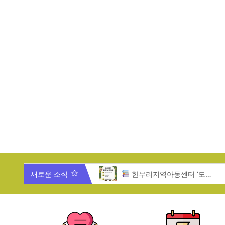
025년 한무리 가족과 함께 하는 송년잔치
새로운 소식
한무리지역아동센터 ‘도서관 개관식’ 안내