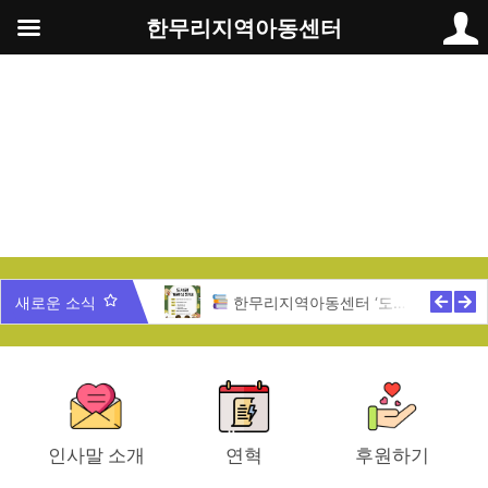
콘
한무리지역아동센터
텐
츠
로
건
너
뛰
기
무리 가족과 함께 하는 송년잔치
새로운 소식
한무리지역아동센터 ‘도서관 개관식’ 안내
인사말 소개
연혁
후원하기