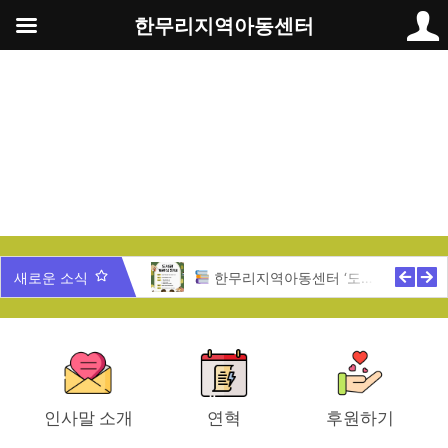
콘
한무리지역아동센터
텐
츠
로
건
너
뛰
기
무리 가족과 함께 하는 송년잔치
새로운 소식
한무리지역아동센터 ‘도서관 개관식’ 안내
인사말 소개
연혁
후원하기