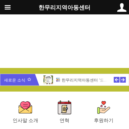
콘
한무리지역아동센터
텐
츠
로
건
너
뛰
기
무리 가족과 함께 하는 송년잔치
새로운 소식
한무리지역아동센터 ‘도서관 개관식’ 안내
인사말 소개
연혁
후원하기