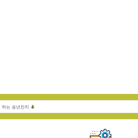
께 하는 송년잔치
 개관식’ 안내
서울랜드 문화활동
아동센터