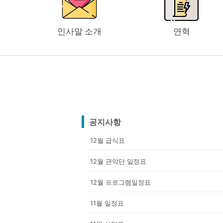
과학동아리 체험학습-한무
2025년 한무리지역아동센
인사말 소개
연혁
KB국민카드와 함께하는 다
2025년 한무리지역아동센
“책을 읽고, 느끼고, 나만의
정서
공지사항
12월 급식표
12월 관악단 일정표
12월 프로그램일정표
11월 일정표