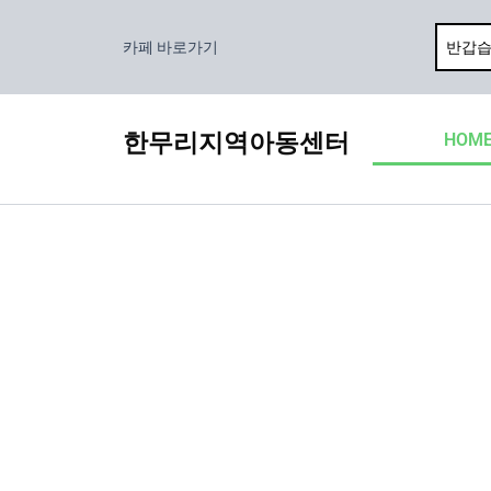
콘
텐
카페 바로가기
츠
로
건
한무리지역아동센터
HOM
너
뛰
기