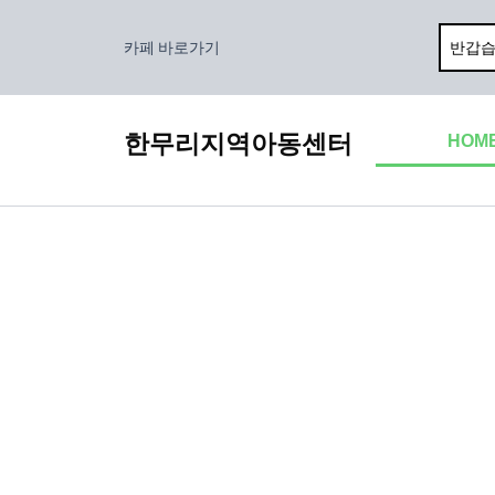
콘
텐
카페 바로가기
츠
로
건
한무리지역아동센터
HOM
너
뛰
기