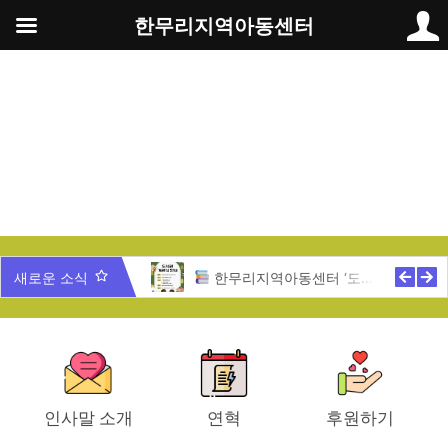
콘
한무리지역아동센터
텐
츠
로
건
너
뛰
기
무리 가족과 함께 하는 송년잔치
새로운 소식
한무리지역아동센터 ‘도서관 개관식’ 안내
인사말 소개
연혁
후원하기