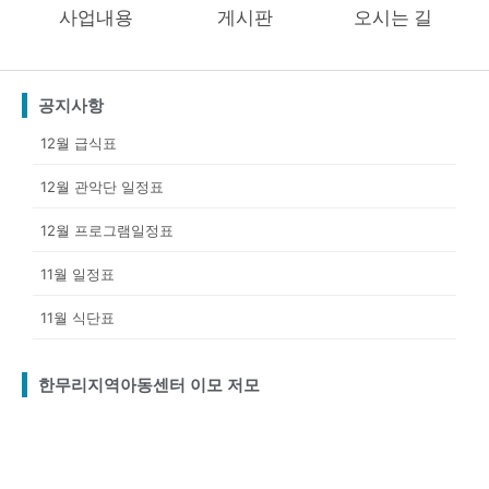
🎉KB국민카드와 함께하는 다문화 청소년 한국어 학당🎁-한무리지역아동센터
사업내용
게시판
오시는 길
🌞 2025년 한무리지역아동센터 여름캠프 안내 🌞
“책을 읽고, 느끼고, 나만의 포스터로 표현해요!”-한무리지역아동센터
공지사항
정서
12월 급식표
12월 관악단 일정표
12월 프로그램일정표
11월 일정표
11월 식단표
한무리지역아동센터 이모 저모
Page
Page
Page