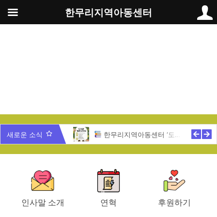
콘
한무리지역아동센터
텐
츠
로
건
너
뛰
기
무리 가족과 함께 하는 송년잔치
새로운 소식
한무리지역아동센터 ‘도서관 개관식’ 안내
인사말 소개
연혁
후원하기