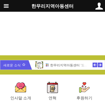
콘
한무리지역아동센터
텐
츠
로
건
너
뛰
기
무리 가족과 함께 하는 송년잔치
새로운 소식
한무리지역아동센터 ‘도서관 개관식’ 안내
인사말 소개
연혁
후원하기