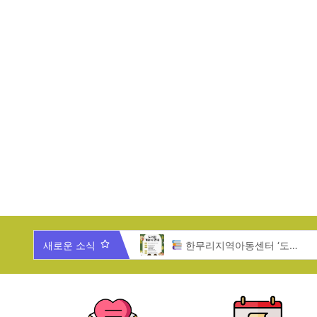
025년 한무리 가족과 함께 하는 송년잔치
새로운 소식
한무리지역아동센터 ‘도서관 개관식’ 안내