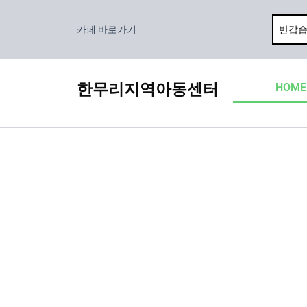
콘
텐
카페 바로가기
츠
로
건
한무리지역아동센터
HOME
너
뛰
기