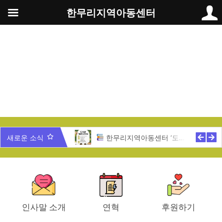
콘
한무리지역아동센터
텐
츠
로
건
너
뛰
기
무리 가족과 함께 하는 송년잔치
새로운 소식
한무리지역아동센터 ‘도서관 개관식’ 안내
인사말 소개
연혁
후원하기