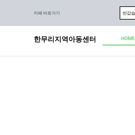
콘
텐
카페 바로가기
츠
로
건
한무리지역아동센터
HOME
너
뛰
기